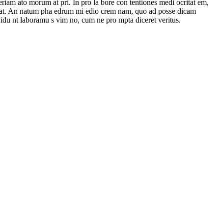
riam ato morum at pri. In pro la bore con tentiones medi ocritat em,
 per at. An natum pha edrum mi edio crem nam, quo ad posse dicam
nvidu nt laboramu s vim no, cum ne pro mpta diceret veritus.