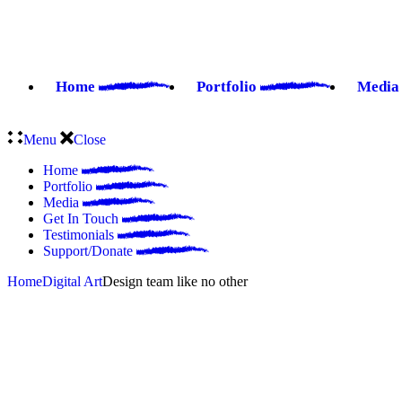
Skip
to
the
content
Home
Portfolio
Medi
Menu
Close
Home
Portfolio
Media
Get In Touch
Testimonials
Support/Donate
Home
Digital Art
Design team like no other