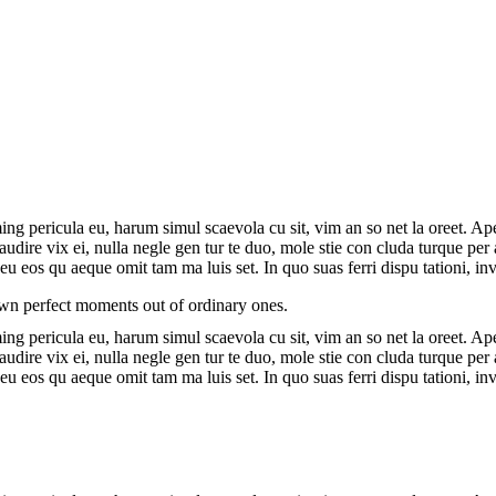
g pericula eu, harum simul scaevola cu sit, vim an so net la oreet. Ape
ea audire vix ei, nulla negle gen tur te duo, mole stie con cluda turque
eu eos qu aeque omit tam ma luis set. In quo suas ferri dispu tationi, i
 own perfect moments out of ordinary ones.
g pericula eu, harum simul scaevola cu sit, vim an so net la oreet. Ape
ea audire vix ei, nulla negle gen tur te duo, mole stie con cluda turque
eu eos qu aeque omit tam ma luis set. In quo suas ferri dispu tationi, i