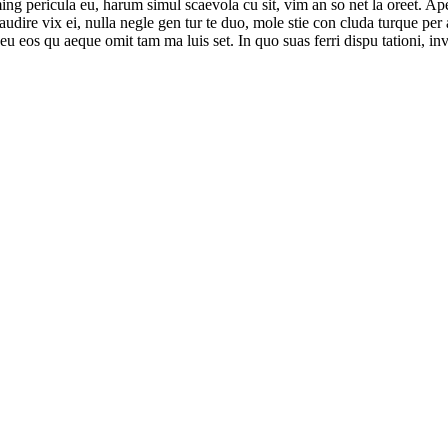
g pericula eu, harum simul scaevola cu sit, vim an so net la oreet. Ape
ea audire vix ei, nulla negle gen tur te duo, mole stie con cluda turque
eu eos qu aeque omit tam ma luis set. In quo suas ferri dispu tationi, i